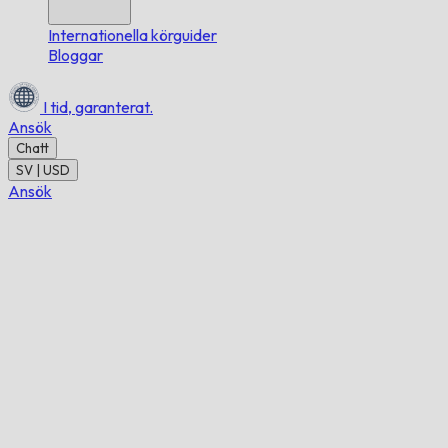
Internationella körguider
Bloggar
I tid,
garanterat.
Ansök
Chatt
SV | USD
Ansök