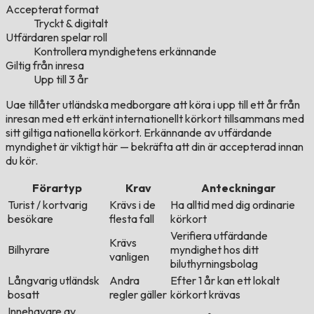
Accepterat format
Tryckt & digitalt
Utfärdaren spelar roll
Kontrollera myndighetens erkännande
Giltig från inresa
Upp till 3 år
Uae tillåter utländska medborgare att köra i upp till ett år från
inresan med ett erkänt internationellt körkort tillsammans med
sitt giltiga nationella körkort. Erkännande av utfärdande
myndighet är viktigt här — bekräfta att din är accepterad innan
du kör.
Förartyp
Krav
Anteckningar
Turist / kortvarig
Krävs i de
Ha alltid med dig ordinarie
besökare
flesta fall
körkort
Verifiera utfärdande
Krävs
Bilhyrare
myndighet hos ditt
vanligen
biluthyrningsbolag
Långvarig utländsk
Andra
Efter 1 år kan ett lokalt
bosatt
regler gäller
körkort krävas
Innehavare av