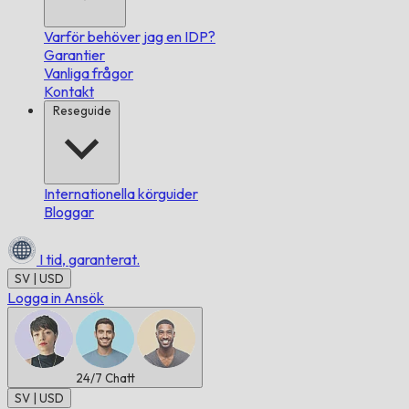
Varför behöver jag en IDP?
Garantier
Vanliga frågor
Kontakt
Reseguide
Internationella körguider
Bloggar
I tid,
garanterat.
SV | USD
Logga in
Ansök
24/7
Chatt
SV | USD