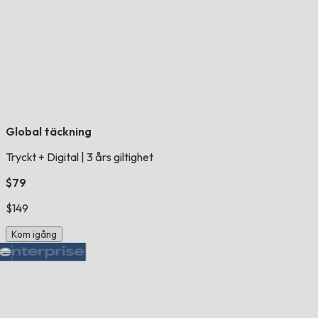
Global täckning
Tryckt + Digital
|
3 års giltighet
$79
$149
Kom igång