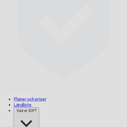
I tid,
garanterat.
Planer och priser
Ländlista
Vad är IDP?