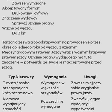
Zawsze wymagane
Akceptowany format
Drukowany i cyfrowy
Znaczenie wydawcy
Sprawdź uznanie organu
Ważne od wjazdu
Do 3 lat
Tanzania zezwala obcokrajowcom na prowadzenie przez
okres do jednego roku od wjazdu z uznanym
Międzynarodowym Prawem Jazdy wraz z ważnym krajowym
prawem jazdy. Uznanie organu wydającego ma tutaj
znaczenie — potwierdź, że Twoje jest akceptowane przed
jazdą.
Typ kierowcy
Wymaganie
Uwagi
Turysta / osoba
Wymagane w
Zawsze miej przy
przebywająca
większości
sobie oryginalne
krótkoterminowo
przypadków
prawo jazdy
Kierowca
Zweryfikuj organ
Powszechnie
wynajmujący
wydający u
wymagane
samochód
wypożyczalni