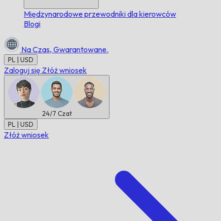
Międzynarodowe przewodniki dla kierowców
Blogi
Na Czas,
Gwarantowane.
PL | USD
Zaloguj się
Złóż wniosek
24/7
Czat
PL | USD
Złóż wniosek