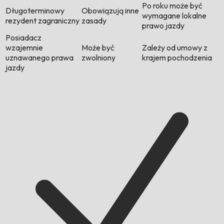
Po roku może być
Długoterminowy
Obowiązują inne
wymagane lokalne
rezydent zagraniczny
zasady
prawo jazdy
Posiadacz
wzajemnie
Może być
Zależy od umowy z
uznawanego prawa
zwolniony
krajem pochodzenia
jazdy