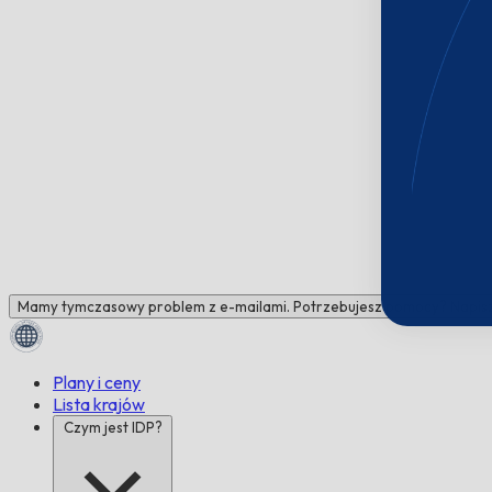
Mamy tymczasowy problem z e-mailami. Potrzebujesz pomocy? Napisz 
Plany i ceny
Lista krajów
Czym jest IDP?