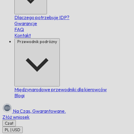
Dlaczego potrzebuję IDP?
Gwarancje
FAQ
Kontakt
Przewodnik podróżny
Międzynarodowe przewodniki dla kierowców
Blogi
Na Czas,
Gwarantowane.
Złóż wniosek
Czat
PL | USD