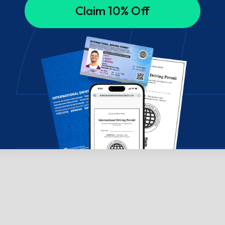
Claim 10% Off
do nas na czacie!