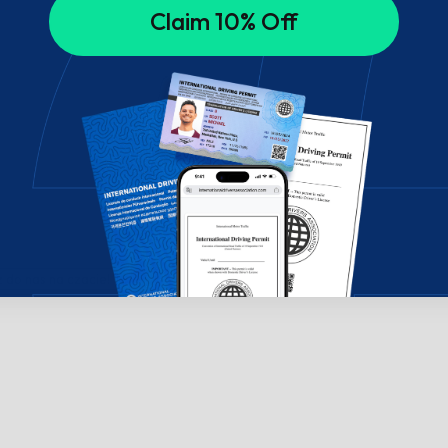
Claim 10% Off
do nas na czacie!