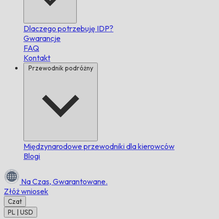
Dlaczego potrzebuję IDP?
Gwarancje
FAQ
Kontakt
Przewodnik podróżny
Międzynarodowe przewodniki dla kierowców
Blogi
Na Czas,
Gwarantowane.
Złóż wniosek
Czat
PL | USD