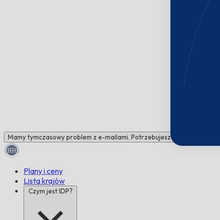
Mamy tymczasowy problem z e-mailami. Potrzebujesz pomocy? Napisz 
Plany i ceny
Lista krajów
Czym jest IDP?