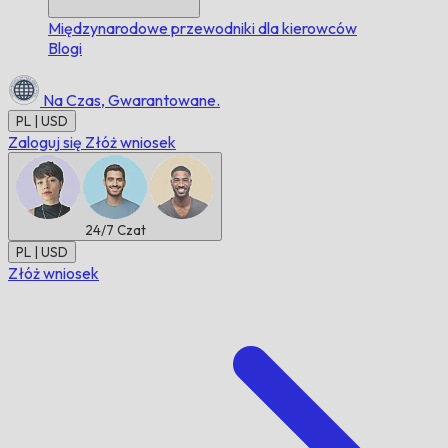
Międzynarodowe przewodniki dla kierowców
Blogi
Na Czas,
Gwarantowane.
PL | USD
Zaloguj się
Złóż wniosek
24/7
Czat
PL | USD
Złóż wniosek