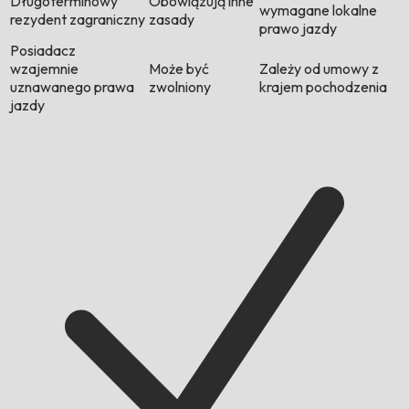
Długoterminowy
Obowiązują inne
wymagane lokalne
rezydent zagraniczny
zasady
prawo jazdy
Posiadacz
wzajemnie
Może być
Zależy od umowy z
uznawanego prawa
zwolniony
krajem pochodzenia
jazdy