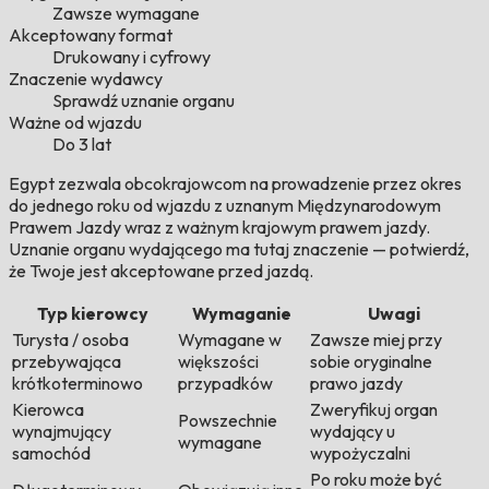
Zawsze wymagane
Akceptowany format
Drukowany i cyfrowy
Znaczenie wydawcy
Sprawdź uznanie organu
Ważne od wjazdu
Do 3 lat
Egypt zezwala obcokrajowcom na prowadzenie przez okres
do jednego roku od wjazdu z uznanym Międzynarodowym
Prawem Jazdy wraz z ważnym krajowym prawem jazdy.
Uznanie organu wydającego ma tutaj znaczenie — potwierdź,
że Twoje jest akceptowane przed jazdą.
Typ kierowcy
Wymaganie
Uwagi
Turysta / osoba
Wymagane w
Zawsze miej przy
przebywająca
większości
sobie oryginalne
krótkoterminowo
przypadków
prawo jazdy
Kierowca
Zweryfikuj organ
Powszechnie
wynajmujący
wydający u
wymagane
samochód
wypożyczalni
Po roku może być