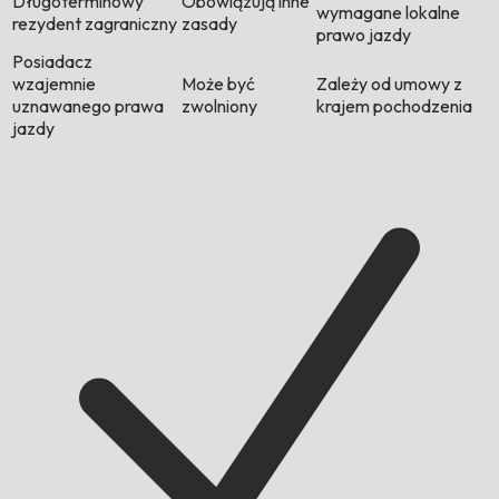
Długoterminowy
Obowiązują inne
wymagane lokalne
rezydent zagraniczny
zasady
prawo jazdy
Posiadacz
wzajemnie
Może być
Zależy od umowy z
uznawanego prawa
zwolniony
krajem pochodzenia
jazdy