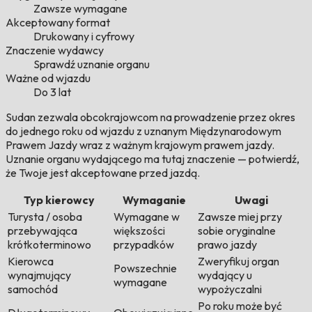
Zawsze wymagane
Akceptowany format
Drukowany i cyfrowy
Znaczenie wydawcy
Sprawdź uznanie organu
Ważne od wjazdu
Do 3 lat
Sudan zezwala obcokrajowcom na prowadzenie przez okres
do jednego roku od wjazdu z uznanym Międzynarodowym
Prawem Jazdy wraz z ważnym krajowym prawem jazdy.
Uznanie organu wydającego ma tutaj znaczenie — potwierdź,
że Twoje jest akceptowane przed jazdą.
Typ kierowcy
Wymaganie
Uwagi
Turysta / osoba
Wymagane w
Zawsze miej przy
przebywająca
większości
sobie oryginalne
krótkoterminowo
przypadków
prawo jazdy
Kierowca
Zweryfikuj organ
Powszechnie
wynajmujący
wydający u
wymagane
samochód
wypożyczalni
Po roku może być