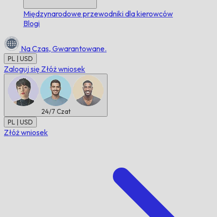
Międzynarodowe przewodniki dla kierowców
Blogi
Na Czas,
Gwarantowane.
PL | USD
Zaloguj się
Złóż wniosek
24/7
Czat
PL | USD
Złóż wniosek