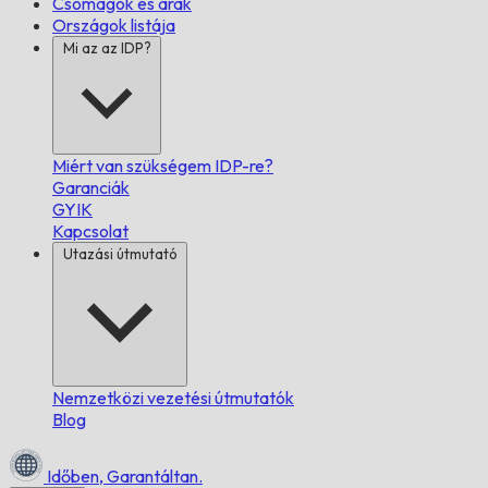
Csomagok és árak
Országok listája
Mi az az IDP?
Miért van szükségem IDP-re?
Garanciák
GYIK
Kapcsolat
Utazási útmutató
Nemzetközi vezetési útmutatók
Blog
Időben,
Garantáltan.