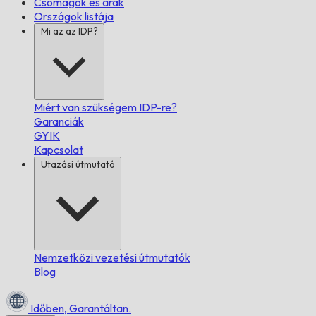
Csomagok és árak
Országok listája
Mi az az IDP?
Miért van szükségem IDP-re?
Garanciák
GYIK
Kapcsolat
Utazási útmutató
Nemzetközi vezetési útmutatók
Blog
Időben,
Garantáltan.