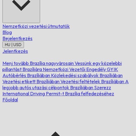
Nemzetközi vezetési útmutatók
Blog
Bejelentkezés
HU | USD
Jelentkezés
Menj tovább Brazília nagyvárosain
Vessünk egy közelebbi
pillantást Brazíliára
Nemzetközi Vezetői Engedély GYIK
Autóbérlés Brazíliában
Közlekedési szabályok Brazíliában
Vezetési etikett Brazíliában
Vezetési feltételek Brazíliában
A
legjobb autós utazási célpontok Brazíliában
Szerezz
International Driving Permit-t Brazília felfedezéséhez
Főoldal