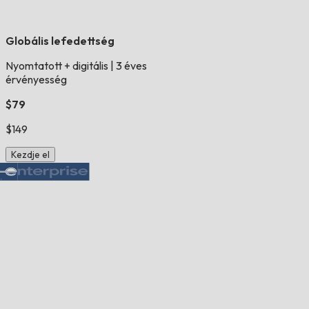
Globális lefedettség
Nyomtatott + digitális
|
3 éves
érvényesség
$79
$149
Kezdje el