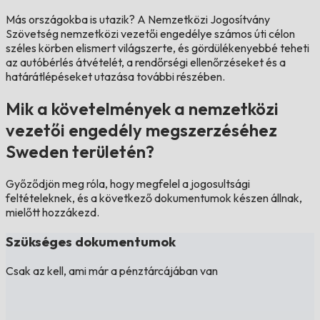
Más országokba is utazik?
A Nemzetközi Jogosítvány
Szövetség nemzetközi vezetői engedélye számos úti célon
széles körben elismert világszerte, és gördülékenyebbé teheti
az autóbérlés átvételét, a rendőrségi ellenőrzéseket és a
határátlépéseket utazása további részében.
Mik a követelmények a nemzetközi
vezetői engedély megszerzéséhez
Sweden területén?
Győződjön meg róla, hogy megfelel a jogosultsági
feltételeknek, és a következő dokumentumok készen állnak,
mielőtt hozzákezd.
Szükséges dokumentumok
Csak az kell, ami már a pénztárcájában van