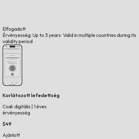
Elfogadott
Érvényesség: Up to 3 years
·
Valid in multiple countries during its
validity period
Korlátozott lefedettség
Csak digitális
|
1 éves
érvényesség
$49
Ajánlott