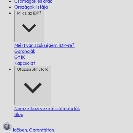
Csomagok és árak
Országok listája
Mi az az IDP?
Miért van szükségem IDP-re?
Garanciák
GYIK
Kapcsolat
Utazási útmutató
Nemzetközi vezetési útmutatók
Blog
Időben,
Garantáltan.