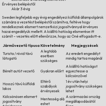
Érvényes belépéstől
Akár 3 évig
Sweden legfeljebb egy évig engedélyezi külföldi állampolgárok
számára a vezetést belépéstől számítva, feltéve hogy
rendelkeznek elismert nemzetközi jogosítvánnyal érvényes
hazai engedélyük mellett. A kiállító hatóság elismerése itt
számít – vezetés előtt ellenőrizze, hogy az Öné elfogadott-e.
Járművezető típusa
Követelmény
Megjegyzések
A legtöbb
Turista / rövid távú
Az eredeti engedélyt
esetben
látogató
mindig tartsa magánál
szükséges
A kiállító hatóságot
Bérelt autót vezető
Gyakran előírt
egyeztesse a
kölcsönzővel
Eltérő
1 év után helyi
Hosszú távú külföldi
szabályok
jogosítvány szükséges
lakos
érvényesek
lehet
Kölcsönösen elismert
A származási ország
Mentesség alá
jogosítvány
megállapodásától
eshet