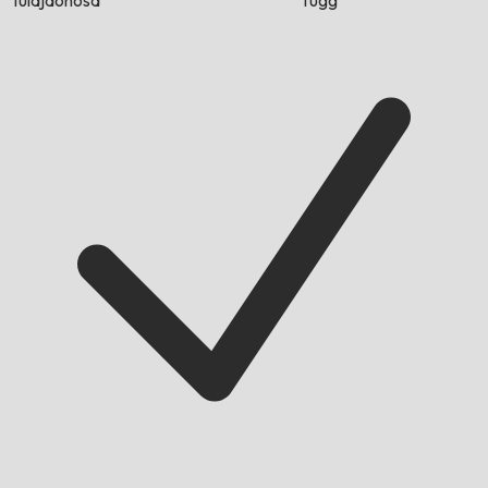
tulajdonosa
függ