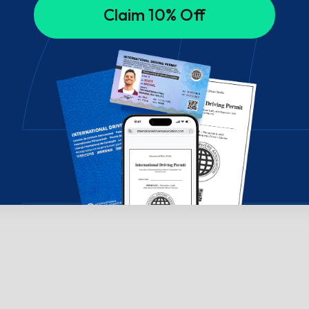
Claim 10% Off
széljen velünk csevegésben!