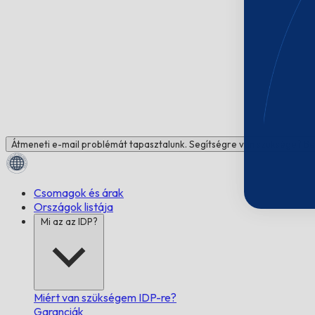
Átmeneti e-mail problémát tapasztalunk. Segítségre van szüksége? Be
Csomagok és árak
Országok listája
Mi az az IDP?
Miért van szükségem IDP-re?
Garanciák