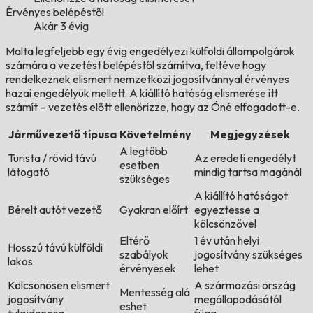
Érvényes belépéstől
Akár 3 évig
Malta legfeljebb egy évig engedélyezi külföldi állampolgárok
számára a vezetést belépéstől számítva, feltéve hogy
rendelkeznek elismert nemzetközi jogosítvánnyal érvényes
hazai engedélyük mellett. A kiállító hatóság elismerése itt
számít – vezetés előtt ellenőrizze, hogy az Öné elfogadott-e.
Járművezető típusa
Követelmény
Megjegyzések
A legtöbb
Turista / rövid távú
Az eredeti engedélyt
esetben
látogató
mindig tartsa magánál
szükséges
A kiállító hatóságot
Bérelt autót vezető
Gyakran előírt
egyeztesse a
kölcsönzővel
Eltérő
1 év után helyi
Hosszú távú külföldi
szabályok
jogosítvány szükséges
lakos
érvényesek
lehet
Kölcsönösen elismert
A származási ország
Mentesség alá
jogosítvány
megállapodásától
eshet