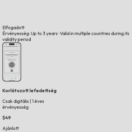
Elfogadott
Érvényesség: Up to 3 years
·
Valid in multiple countries during its
validity period
Korlátozott lefedettség
Csak digitális
|
1 éves
érvényesség
$49
Ajánlott