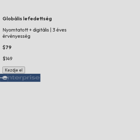
Globális lefedettség
Nyomtatott + digitális
|
3 éves
érvényesség
$79
$149
Kezdje el