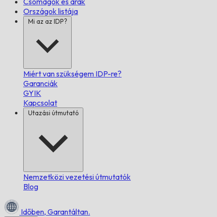
Csomagok és árak
Országok listája
Mi az az IDP?
Miért van szükségem IDP-re?
Garanciák
GYIK
Kapcsolat
Utazási útmutató
Nemzetközi vezetési útmutatók
Blog
Időben,
Garantáltan.