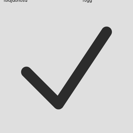
tulajdonosa
függ