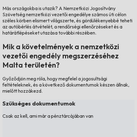
Más országokba is utazik?
A Nemzetközi Jogosítvány
Szövetség nemzetközi vezetői engedélye számos úti célon
széles körben elismert világszerte, és gördülékenyebbé teheti
az autóbérlés átvételét, a rendőrségi ellenőrzéseket és a
határátlépéseket utazása további részében.
Mik a követelmények a nemzetközi
vezetői engedély megszerzéséhez
Malta területén?
Győződjön meg róla, hogy megfelel a jogosultsági
feltételeknek, és a következő dokumentumok készen állnak,
mielőtt hozzákezd.
Szükséges dokumentumok
Csak az kell, ami már a pénztárcájában van