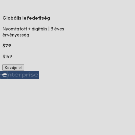
Globális lefedettség
Nyomtatott + digitális
|
3 éves
érvényesség
$79
$149
Kezdje el