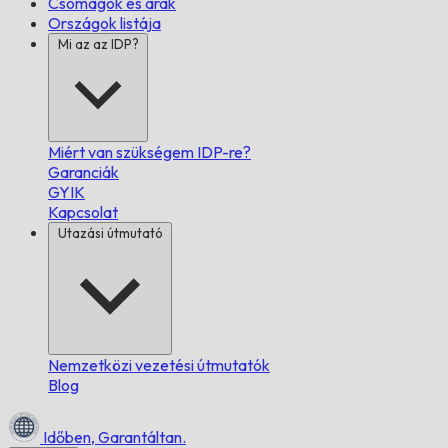
Csomagok és árak
Országok listája
Mi az az IDP?
Miért van szükségem IDP-re?
Garanciák
GYIK
Kapcsolat
Utazási útmutató
Nemzetközi vezetési útmutatók
Blog
Időben,
Garantáltan.