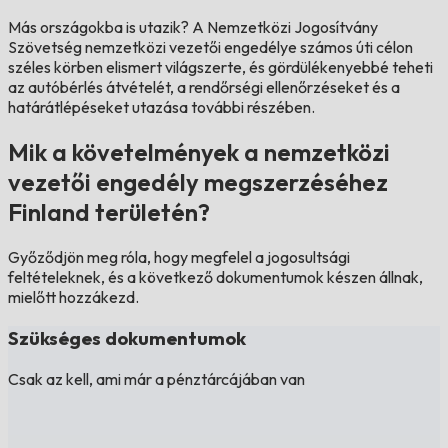
Más országokba is utazik?
A Nemzetközi Jogosítvány
Szövetség nemzetközi vezetői engedélye számos úti célon
széles körben elismert világszerte, és gördülékenyebbé teheti
az autóbérlés átvételét, a rendőrségi ellenőrzéseket és a
határátlépéseket utazása további részében.
Mik a követelmények a nemzetközi
vezetői engedély megszerzéséhez
Finland területén?
Győződjön meg róla, hogy megfelel a jogosultsági
feltételeknek, és a következő dokumentumok készen állnak,
mielőtt hozzákezd.
Szükséges dokumentumok
Csak az kell, ami már a pénztárcájában van