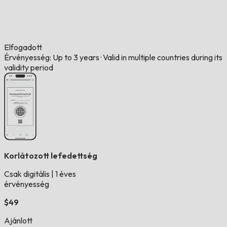
Elfogadott
Érvényesség: Up to 3 years
·
Valid in multiple countries during its
validity period
Korlátozott lefedettség
Csak digitális
|
1 éves
érvényesség
$49
Ajánlott