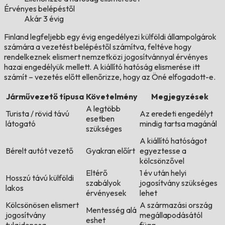
Érvényes belépéstől
Akár 3 évig
Finland legfeljebb egy évig engedélyezi külföldi állampolgárok
számára a vezetést belépéstől számítva, feltéve hogy
rendelkeznek elismert nemzetközi jogosítvánnyal érvényes
hazai engedélyük mellett. A kiállító hatóság elismerése itt
számít – vezetés előtt ellenőrizze, hogy az Öné elfogadott-e.
Járművezető típusa
Követelmény
Megjegyzések
A legtöbb
Turista / rövid távú
Az eredeti engedélyt
esetben
látogató
mindig tartsa magánál
szükséges
A kiállító hatóságot
Bérelt autót vezető
Gyakran előírt
egyeztesse a
kölcsönzővel
Eltérő
1 év után helyi
Hosszú távú külföldi
szabályok
jogosítvány szükséges
lakos
érvényesek
lehet
Kölcsönösen elismert
A származási ország
Mentesség alá
jogosítvány
megállapodásától
eshet