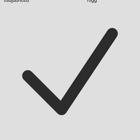
tulajdonosa
függ