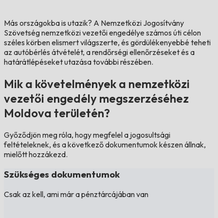
Más országokba is utazik?
A Nemzetközi Jogosítvány
Szövetség nemzetközi vezetői engedélye számos úti célon
széles körben elismert világszerte, és gördülékenyebbé teheti
az autóbérlés átvételét, a rendőrségi ellenőrzéseket és a
határátlépéseket utazása további részében.
Mik a követelmények a nemzetközi
vezetői engedély megszerzéséhez
Moldova területén?
Győződjön meg róla, hogy megfelel a jogosultsági
feltételeknek, és a következő dokumentumok készen állnak,
mielőtt hozzákezd.
Szükséges dokumentumok
Csak az kell, ami már a pénztárcájában van