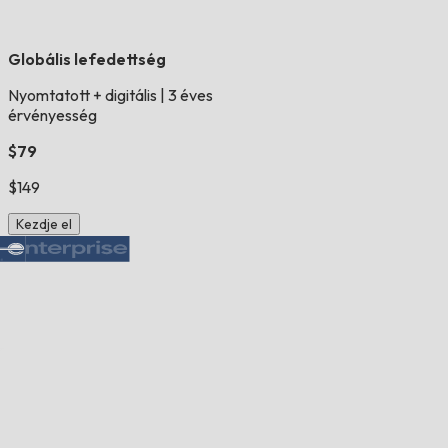
Globális lefedettség
Nyomtatott + digitális
|
3 éves
érvényesség
$79
$149
Kezdje el