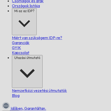
Csomagok és árak
Országok listája
Mi az az IDP?
Miért van szükségem IDP-re?
Garanciák
GYIK
Kapcsolat
Utazási útmutató
Nemzetközi vezetési útmutatók
Blog
Időben,
Garantáltan.