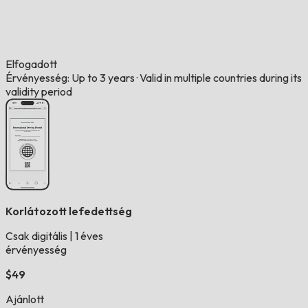
Elfogadott
Érvényesség: Up to 3 years
·
Valid in multiple countries during its
validity period
Korlátozott lefedettség
Csak digitális
|
1 éves
érvényesség
$49
Ajánlott