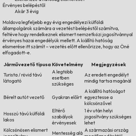
Érvényes belépéstől
Akár 3 évig
Moldova legfeljebb egy évig engedélyezi külföldi
állampolgárok számára a vezetést belépéstől számítva,
feltéve hogy rendelkeznek elismert nemzetközi jogosítvánnyal
érvényes hazai engedélyük mellett. A kiállító hatóság
elismerése itt számít – vezetés előtt ellenőrizze, hogy az Öné
elfogadott-e.
Járművezető típusa
Követelmény
Megjegyzések
A legtöbb
Turista / rövid távú
Az eredeti engedélyt
esetben
látogató
mindig tartsa magánál
szükséges
A kiállító hatóságot
Bérelt autót vezető
Gyakran előírt
egyeztesse a
kölcsönzővel
Eltérő
1 év után helyi
Hosszú távú külföldi
szabályok
jogosítvány szükséges
lakos
érvényesek
lehet
Kölcsönösen elismert
A származási ország
Mentesség alá