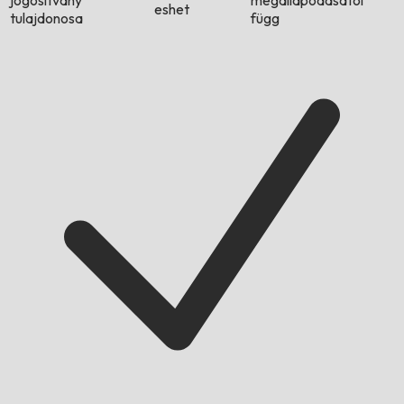
jogosítvány
megállapodásától
eshet
tulajdonosa
függ