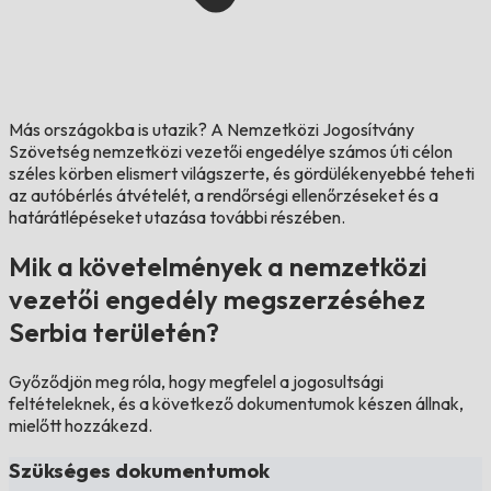
Más országokba is utazik?
A Nemzetközi Jogosítvány
Szövetség nemzetközi vezetői engedélye számos úti célon
széles körben elismert világszerte, és gördülékenyebbé teheti
az autóbérlés átvételét, a rendőrségi ellenőrzéseket és a
határátlépéseket utazása további részében.
Mik a követelmények a nemzetközi
vezetői engedély megszerzéséhez
Serbia területén?
Győződjön meg róla, hogy megfelel a jogosultsági
feltételeknek, és a következő dokumentumok készen állnak,
mielőtt hozzákezd.
Szükséges dokumentumok