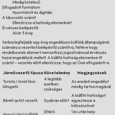
Mindig kötelező
Elfogadott formátum
Nyomtatott és digitális
A kibocsátó számít
Ellenőrizze a hatóság elismerését
Érvényes belépéstől
Akár 3 évig
Serbia legfeljebb egy évig engedélyezi külföldi állampolgárok
számára a vezetést belépéstől számítva, feltéve hogy
rendelkeznek elismert nemzetközi jogosítvánnyal érvényes
hazai engedélyük mellett. A kiállító hatóság elismerése itt
számít – vezetés előtt ellenőrizze, hogy az Öné elfogadott-e.
Járművezető típusa
Követelmény
Megjegyzések
A legtöbb
Turista / rövid távú
Az eredeti engedélyt
esetben
látogató
mindig tartsa magánál
szükséges
A kiállító hatóságot
Bérelt autót vezető
Gyakran előírt
egyeztesse a
kölcsönzővel
Eltérő
1 év után helyi
Hosszú távú külföldi