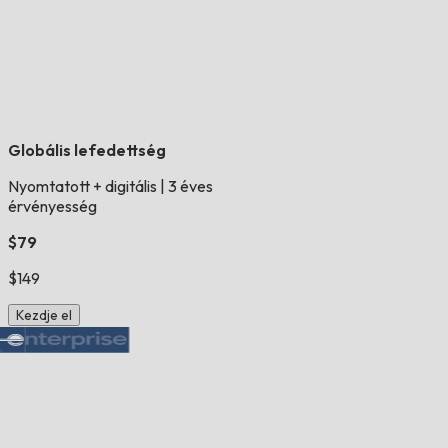
Globális lefedettség
Nyomtatott + digitális
|
3 éves
érvényesség
$79
$149
Kezdje el