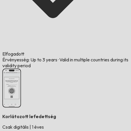
Elfogadott
Érvényesség: Up to 3 years
·
Valid in multiple countries during its
validity period
Korlátozott lefedettség
Csak digitális
|
1 éves