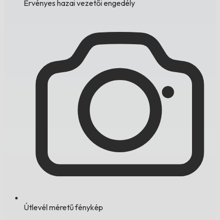
Érvényes hazai vezetői engedély
Útlevél méretű fénykép