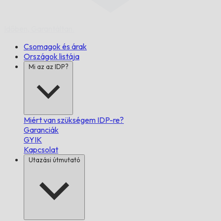
Időben,
Garantáltan.
Csomagok és árak
Országok listája
Mi az az IDP?
Miért van szükségem IDP-re?
Garanciák
GYIK
Kapcsolat
Utazási útmutató