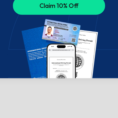
Claim 10% Off
széljen velünk csevegésben!