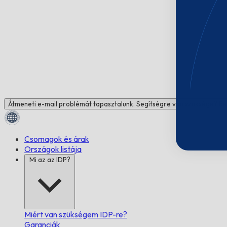
Átmeneti e-mail problémát tapasztalunk. Segítségre van szüksége? Be
Csomagok és árak
Országok listája
Mi az az IDP?
Miért van szükségem IDP-re?
Garanciák