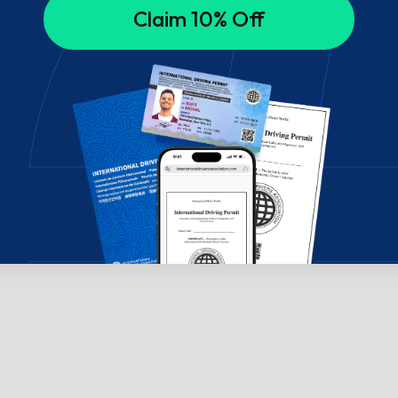
Claim 10% Off
ælp? Chat med os!