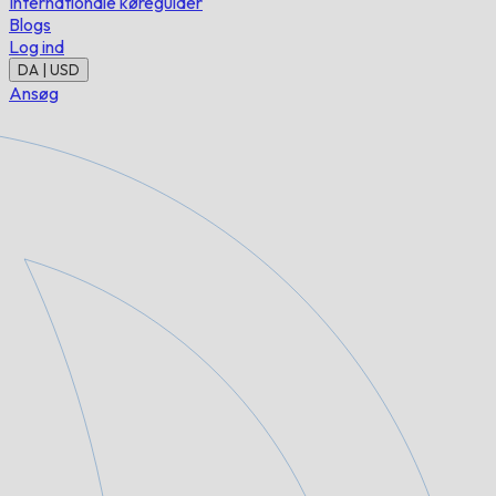
Internationale køreguider
Blogs
Log ind
DA | USD
Ansøg