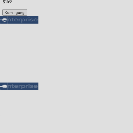
$149
Kom i gang