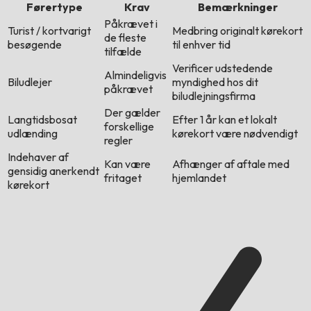
Førertype
Krav
Bemærkninger
Påkrævet i
Turist / kortvarigt
Medbring originalt kørekort
de fleste
besøgende
til enhver tid
tilfælde
Verificer udstedende
Almindeligvis
Biludlejer
myndighed hos dit
påkrævet
biludlejningsfirma
Der gælder
Langtidsbosat
Efter 1 år kan et lokalt
forskellige
udlænding
kørekort være nødvendigt
regler
Indehaver af
Kan være
Afhænger af aftale med
gensidig anerkendt
fritaget
hjemlandet
kørekort