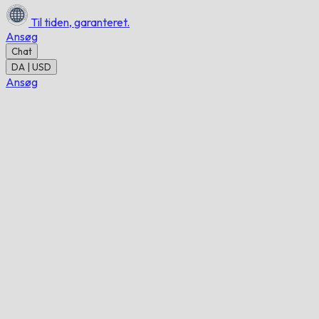
Til tiden,
garanteret.
Ansøg
Chat
DA | USD
Ansøg