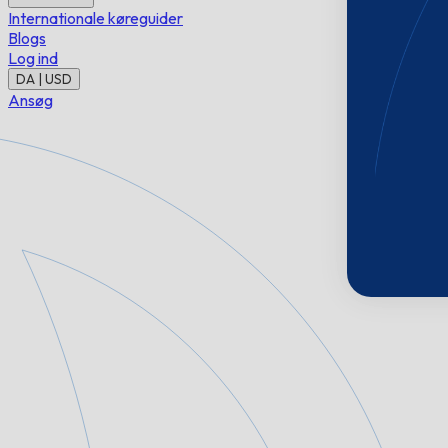
Internationale køreguider
Blogs
Log ind
DA | USD
Ansøg