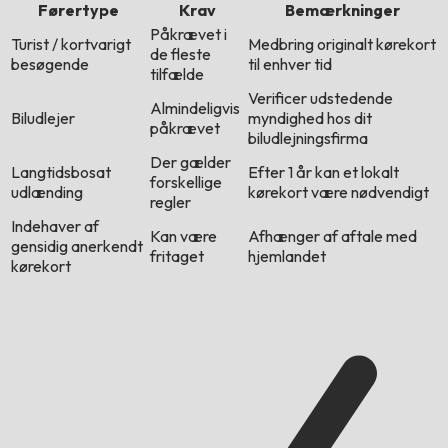
Førertype
Krav
Bemærkninger
Påkrævet i
Turist / kortvarigt
Medbring originalt kørekort
de fleste
besøgende
til enhver tid
tilfælde
Verificer udstedende
Almindeligvis
Biludlejer
myndighed hos dit
påkrævet
biludlejningsfirma
Der gælder
Langtidsbosat
Efter 1 år kan et lokalt
forskellige
udlænding
kørekort være nødvendigt
regler
Indehaver af
Kan være
Afhænger af aftale med
gensidig anerkendt
fritaget
hjemlandet
kørekort