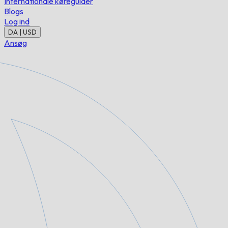
Internationale køreguider
Blogs
Log ind
DA | USD
Ansøg