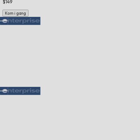
$149
Kom i gang