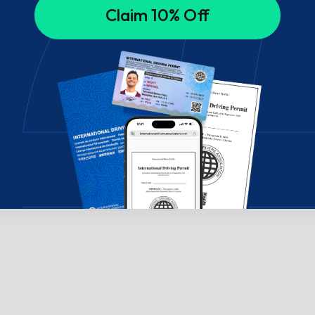
Claim 10% Off
ælp? Chat med os!