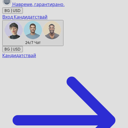
Навреме,
гарантирано.
BG | USD
Вход
Кандидатствай
24/7
Чат
BG | USD
Кандидатствай