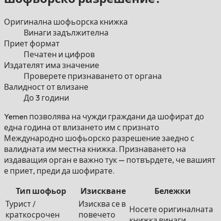
Оригинална шофьорска книжка
Винаги задължителна
Приет формат
Печатен и цифров
Издателят има значение
Проверете признаването от органа
Валидност от влизане
До 3 години
Yemen позволява на чужди граждани да шофират до
една година от влизането им с признато
Международно шофьорско разрешение заедно с
валидната им местна книжка. Признаването на
издаващия орган е важно тук — потвърдете, че вашият
е приет, преди да шофирате.
Тип шофьор
Изискване
Бележки
Турист /
Изисква се в
Носете оригиналната
краткосрочен
повечето
книжка винаги