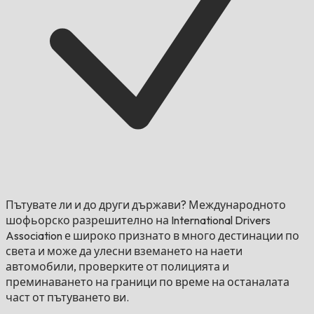
Пътувате ли и до други държави?
Международното
шофьорско разрешително на International Drivers
Association е широко признато в много дестинации по
света и може да улесни вземането на наети
автомобили, проверките от полицията и
преминаването на граници по време на останалата
част от пътуването ви.