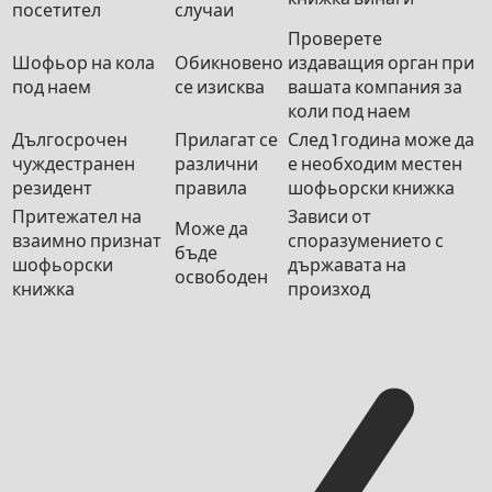
посетител
случаи
Проверете
Шофьор на кола
Обикновено
издаващия орган при
под наем
се изисква
вашата компания за
коли под наем
Дългосрочен
Прилагат се
След 1 година може да
чуждестранен
различни
е необходим местен
резидент
правила
шофьорски книжка
Притежател на
Зависи от
Може да
взаимно признат
споразумението с
бъде
шофьорски
държавата на
освободен
книжка
произход