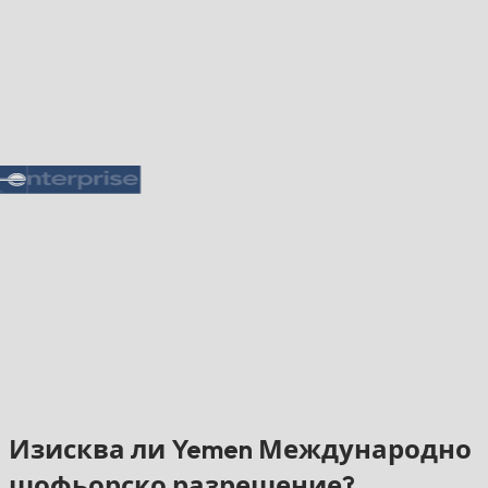
Изисква ли Yemen Международно
шофьорско разрешение?