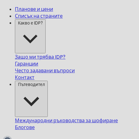
Планове и цени
Списък на страните
Какво е IDP?
Защо ми трябва IDP?
Гаранции
Често задавани въпроси
Контакт
Пътеводител
Международни ръководства за шофиране
Блогове