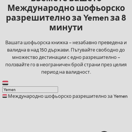
Международно шофьорско
разрешително за Yemen за 8
минути
Вашата шофьорска книжка – незабавно преведена и
валидна в над 150 държави. Пътувайте свободно до
множество дестинации с едно разрешително –
ползвайте го в неограничен брой страни през целия
период на валидност.
Международно шофьорско разрешително за Yemen