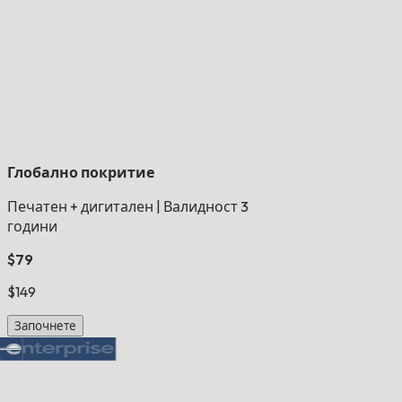
Глобално покритие
Печатен + дигитален
|
Валидност 3
години
$79
$149
Започнете