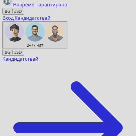
Навреме,
гарантирано.
BG | USD
Вход
Кандидатствай
24/7
Чат
BG | USD
Кандидатствай