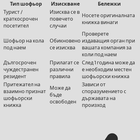
Тип шофьор
Изискване
Бележки
Турист /
Изисква се в
Носете оригиналната
краткосрочен
повечето
книжка винаги
посетител
случаи
Проверете
Шофьор на кола
Обикновено
издаващия орган при
под наем
се изисква
вашата компания за
коли под наем
Дългосрочен
Прилагат се
След 1 година може да
чуждестранен
различни
е необходим местен
резидент
правила
шофьорски книжка
Притежател на
Зависи от
Може да
взаимно признат
споразумението с
бъде
шофьорски
държавата на
освободен
книжка
произход