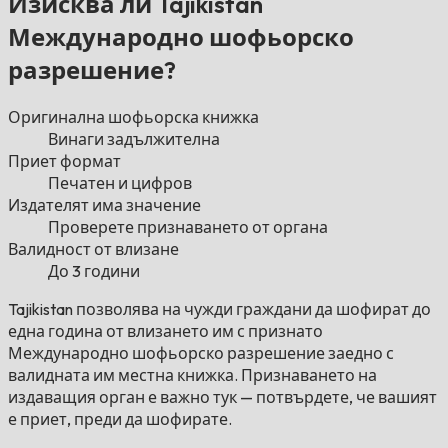
Изисква ли Tajikistan
Международно шофьорско
разрешение?
Оригинална шофьорска книжка
Винаги задължителна
Приет формат
Печатен и цифров
Издателят има значение
Проверете признаването от органа
Валидност от влизане
До 3 години
Tajikistan позволява на чужди граждани да шофират до
една година от влизането им с признато
Международно шофьорско разрешение заедно с
валидната им местна книжка. Признаването на
издаващия орган е важно тук — потвърдете, че вашият
е приет, преди да шофирате.