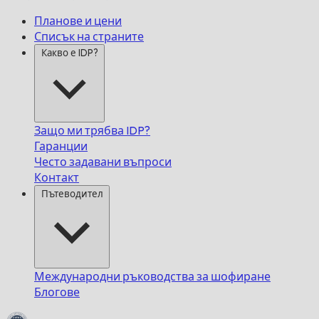
Планове и цени
Списък на страните
Какво е IDP?
Защо ми трябва IDP?
Гаранции
Често задавани въпроси
Контакт
Пътеводител
Международни ръководства за шофиране
Блогове