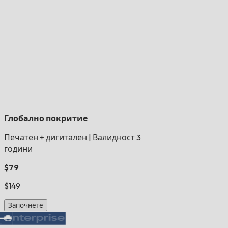
Глобално покритие
Печатен + дигитален
|
Валидност 3
години
$79
$149
Започнете