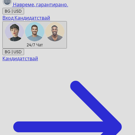
Навреме,
гарантирано.
BG | USD
Вход
Кандидатствай
24/7
Чат
BG | USD
Кандидатствай