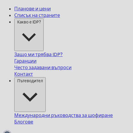
Планове и цени
Списък на страните
Какво е IDP?
Защо ми трябва IDP?
Гаранции
Често задавани въпроси
Контакт
Пътеводител
Международни ръководства за шофиране
Блогове