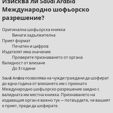
Изисква ли Saudi Arabia
Международно шофьорско
разрешение?
Оригинална шофьорска книжка
Винаги задължителна
Приет формат
Печатен и цифров
Издателят има значение
Проверете признаването от органа
Валидност от влизане
До 3 години
Saudi Arabia позволява на чужди граждани да шофират
до една година от влизането им с признато
Международно шофьорско разрешение заедно с
валидната им местна книжка. Признаването на
издаващия орган е важно тук — потвърдете, че вашият
е приет, преди да шофирате.