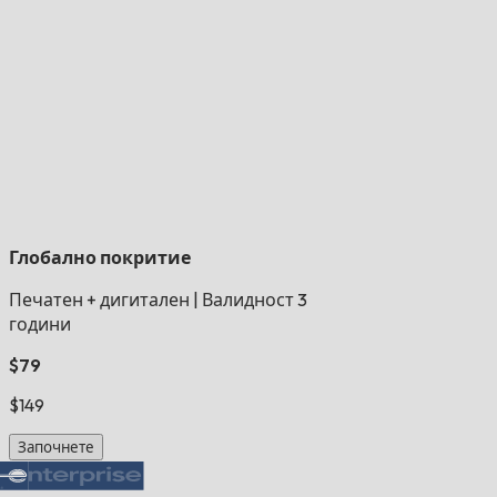
Глобално покритие
Печатен + дигитален
|
Валидност 3
години
$79
$149
Започнете