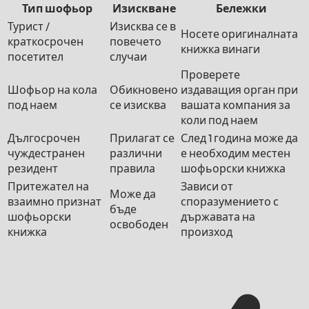
Тип шофьор
Изискване
Бележки
Турист /
Изисква се в
Носете оригиналната
краткосрочен
повечето
книжка винаги
посетител
случаи
Проверете
Шофьор на кола
Обикновено
издаващия орган при
под наем
се изисква
вашата компания за
коли под наем
Дългосрочен
Прилагат се
След 1 година може да
чуждестранен
различни
е необходим местен
резидент
правила
шофьорски книжка
Притежател на
Зависи от
Може да
взаимно признат
споразумението с
бъде
шофьорски
държавата на
освободен
книжка
произход