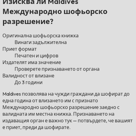
Изисква ли Maldives
Международно шофьорско
разрешение?
Оригинална шофьорска книжка
Винаги задължителна
Приет формат
Печатен и цифров
Издателят има значение
Проверете признаването от органа
Валидност от влизане
До 3 години
Maldives позволява на чужди граждани да шофират до
една година от влизането им с признато
Международно шофьорско разрешение заедно с
валидната им местна книжка. Признаването на
издаващия орган е важно тук — потвърдете, че вашият
е приет, преди да шофирате.