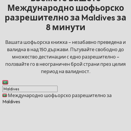
Международно шофьорско
разрешително за Maldives за
8 минути
Вашата шофьорска книжка – незабавно преведена и
валидна в над 150 държави. Пътувайте свободно до
множество дестинации с едно разрешително –
ползвайте го в неограничен брой страни през целия
период на валидност.
Международно шофьорско разрешително за
Maldives