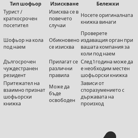
Тип шофьор
Изискване
Бележки
Турист /
Изисква се в
Носете оригиналната
краткосрочен
повечето
книжка винаги
посетител
случаи
Проверете
Шофьор на кола
Обикновено
издаващия орган при
под наем
се изисква
вашата компания за
коли под наем
Дългосрочен
Прилагат се
След 1 година може да
чуждестранен
различни
е необходим местен
резидент
правила
шофьорски книжка
Притежател на
Зависи от
Може да
взаимно признат
споразумението с
бъде
шофьорски
държавата на
освободен
книжка
произход