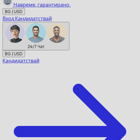
Навреме,
гарантирано.
BG | USD
Вход
Кандидатствай
24/7
Чат
BG | USD
Кандидатствай