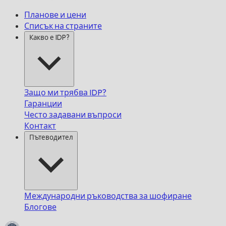
Планове и цени
Списък на страните
Какво е IDP?
Защо ми трябва IDP?
Гаранции
Често задавани въпроси
Контакт
Пътеводител
Международни ръководства за шофиране
Блогове