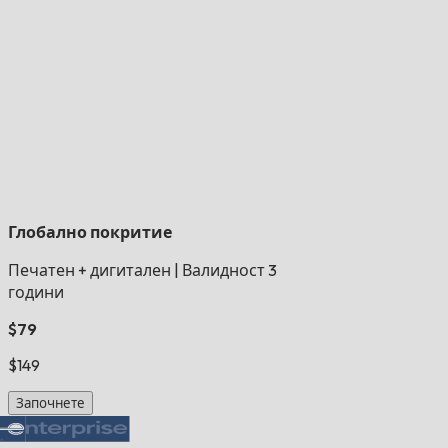
Глобално покритие
Печатен + дигитален
|
Валидност 3
години
$79
$149
Започнете