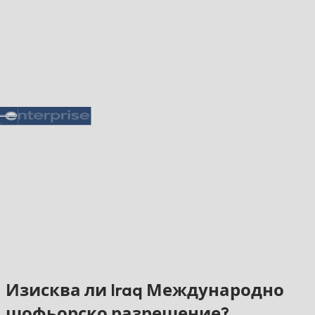
Изисква ли Iraq Международно
шофьорско разрешение?