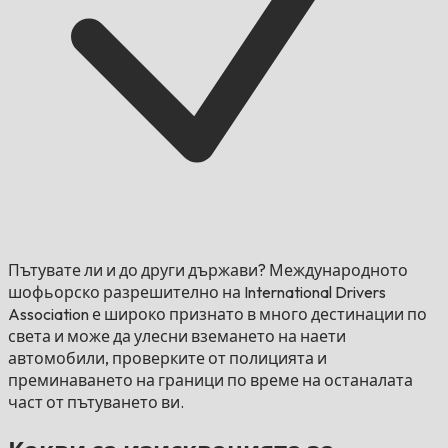
Пътувате ли и до други държави?
Международното
шофьорско разрешително на International Drivers
Association е широко признато в много дестинации по
света и може да улесни вземането на наети
автомобили, проверките от полицията и
преминаването на граници по време на останалата
част от пътуването ви.