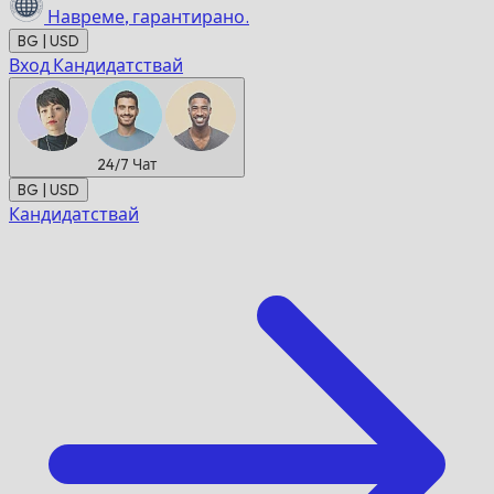
Навреме,
гарантирано.
BG | USD
Вход
Кандидатствай
24/7
Чат
BG | USD
Кандидатствай