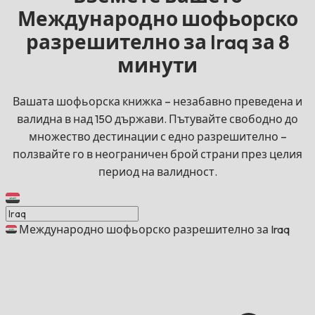
Международно шофьорско
разрешително за Iraq за 8
минути
Вашата шофьорска книжка – незабавно преведена и
валидна в над 150 държави. Пътувайте свободно до
множество дестинации с едно разрешително –
ползвайте го в неограничен брой страни през целия
период на валидност.
Международно шофьорско разрешително за Iraq