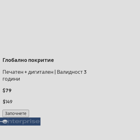
Глобално покритие
Печатен + дигитален
|
Валидност 3
години
$79
$149
Започнете