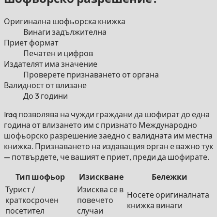
Оригинална шофьорска книжка
Винаги задължителна
Приет формат
Печатен и цифров
Издателят има значение
Проверете признаването от органа
Валидност от влизане
До 3 години
Iraq позволява на чужди граждани да шофират до една
година от влизането им с признато Международно
шофьорско разрешение заедно с валидната им местна
книжка. Признаването на издаващия орган е важно тук
— потвърдете, че вашият е приет, преди да шофирате.
Тип шофьор
Изискване
Бележки
Турист /
Изисква се в
Носете оригиналната
краткосрочен
повечето
книжка винаги
посетител
случаи