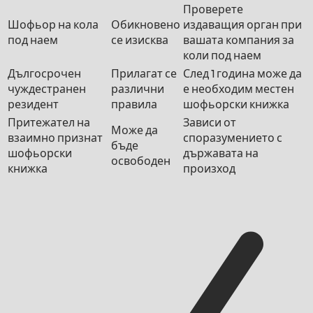
Проверете
Шофьор на кола
Обикновено
издаващия орган при
под наем
се изисква
вашата компания за
коли под наем
Дългосрочен
Прилагат се
След 1 година може да
чуждестранен
различни
е необходим местен
резидент
правила
шофьорски книжка
Притежател на
Зависи от
Може да
взаимно признат
споразумението с
бъде
шофьорски
държавата на
освободен
книжка
произход