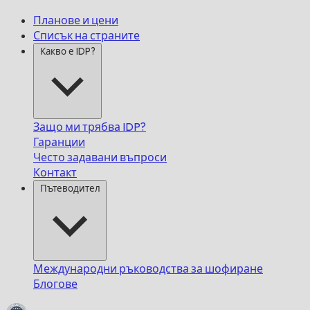
Планове и цени
Списък на страните
Какво е IDP?
Защо ми трябва IDP?
Гаранции
Често задавани въпроси
Контакт
Пътеводител
Международни ръководства за шофиране
Блогове