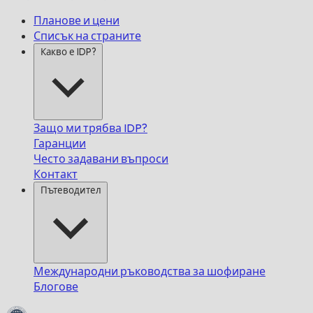
Планове и цени
Списък на страните
Какво е IDP?
Защо ми трябва IDP?
Гаранции
Често задавани въпроси
Контакт
Пътеводител
Международни ръководства за шофиране
Блогове