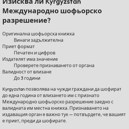
Изисква ли Kyrgyzstan
Международно шофьорско
разрешение?
Оригинална шофьорска книжка
Винаги задължителна
Приет формат
Печатен и цифров
Издателят има значение
Проверете признаването от органа
Валидност от влизане
До 3 години
Kyrgyzstan позволява на чужди граждани да шофират
до една година от влизането им с признато
Международно шофьорско разрешение заедно с
валидната им местна книжка. Признаването на
издаващия орган е важно тук — потвърдете, че вашият
е приет, преди да шофирате.