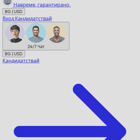
Навреме,
гарантирано.
BG | USD
Вход
Кандидатствай
24/7
Чат
BG | USD
Кандидатствай