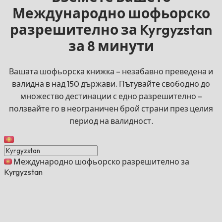
Международно шофьорско
разрешително за Kyrgyzstan
за 8 минути
Вашата шофьорска книжка – незабавно преведена и
валидна в над 150 държави. Пътувайте свободно до
множество дестинации с едно разрешително –
ползвайте го в неограничен брой страни през целия
период на валидност.
Международно шофьорско разрешително за
Kyrgyzstan