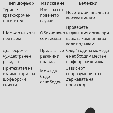
Тип шофьор
Изискване
Бележки
Турист /
Изисква се в
Носете оригиналната
краткосрочен
повечето
книжка винаги
посетител
случаи
Проверете
Шофьор на кола
Обикновено
издаващия орган при
под наем
се изисква
вашата компания за
коли под наем
Дългосрочен
Прилагат се
След 1 година може да
чуждестранен
различни
е необходим местен
резидент
правила
шофьорски книжка
Притежател на
Зависи от
Може да
взаимно признат
споразумението с
бъде
шофьорски
държавата на
освободен
книжка
произход