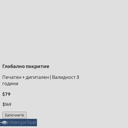
Глобално покритие
Печатен + дигитален
|
Валидност 3
години
$79
$149
Започнете