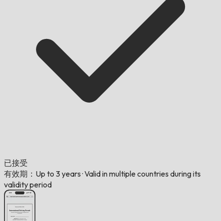
已接受
有效期：Up to 3 years
·
Valid in multiple countries during its
validity period