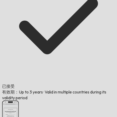
已接受
有效期：Up to 3 years
·
Valid in multiple countries during its
validity period