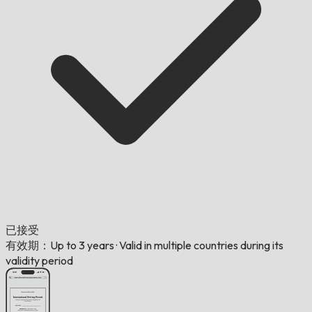
已接受
有效期：Up to 3 years
·
Valid in multiple countries during its
validity period