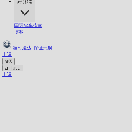
旅行指南
国际驾车指南
博客
准时送达,
保证无误。
申请
聊天
ZH | USD
申请