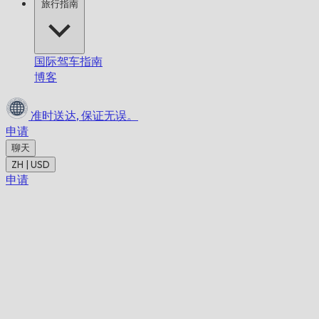
旅行指南
国际驾车指南
博客
准时送达,
保证无误。
申请
聊天
ZH | USD
申请