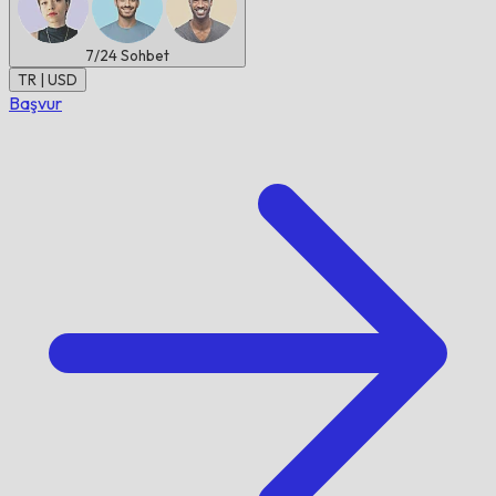
7/24
Sohbet
TR | USD
Başvur