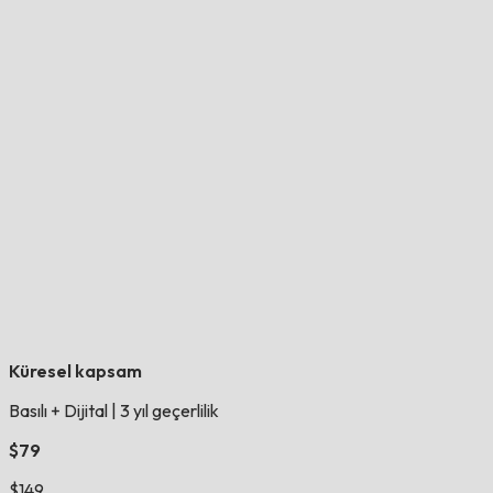
Küresel kapsam
Basılı + Dijital
|
3 yıl geçerlilik
$79
$149