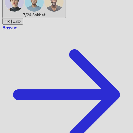
7/24
Sohbet
TR | USD
Başvur