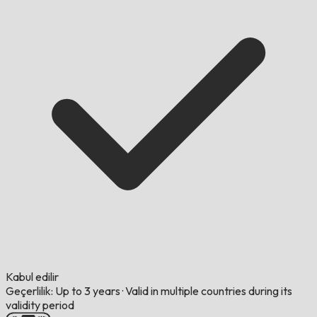
Kabul edilir
Geçerlilik: Up to 3 years
·
Valid in multiple countries during its
validity period