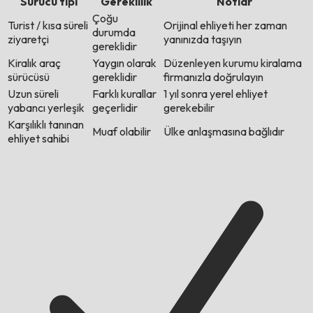
Sürücü tipi
Gereklilik
Notlar
Çoğu
Turist / kısa süreli
Orijinal ehliyeti her zaman
durumda
ziyaretçi
yanınızda taşıyın
gereklidir
Kiralık araç
Yaygın olarak
Düzenleyen kurumu kiralama
sürücüsü
gereklidir
firmanızla doğrulayın
Uzun süreli
Farklı kurallar
1 yıl sonra yerel ehliyet
yabancı yerleşik
geçerlidir
gerekebilir
Karşılıklı tanınan
Muaf olabilir
Ülke anlaşmasına bağlıdır
ehliyet sahibi