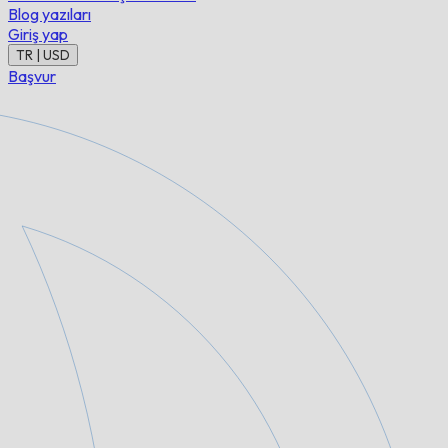
Blog yazıları
Giriş yap
TR | USD
Başvur