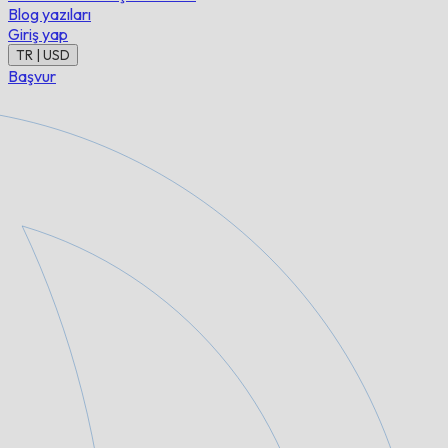
Blog yazıları
Giriş yap
TR | USD
Başvur