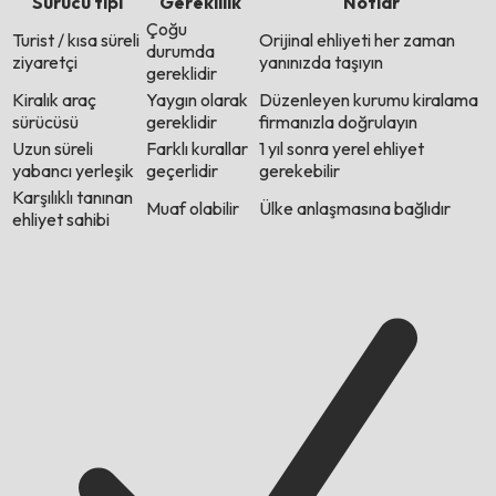
Sürücü tipi
Gereklilik
Notlar
Çoğu
Turist / kısa süreli
Orijinal ehliyeti her zaman
durumda
ziyaretçi
yanınızda taşıyın
gereklidir
Kiralık araç
Yaygın olarak
Düzenleyen kurumu kiralama
sürücüsü
gereklidir
firmanızla doğrulayın
Uzun süreli
Farklı kurallar
1 yıl sonra yerel ehliyet
yabancı yerleşik
geçerlidir
gerekebilir
Karşılıklı tanınan
Muaf olabilir
Ülke anlaşmasına bağlıdır
ehliyet sahibi