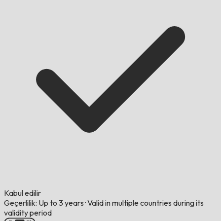
Kabul edilir
Geçerlilik: Up to 3 years
·
Valid in multiple countries during its
validity period