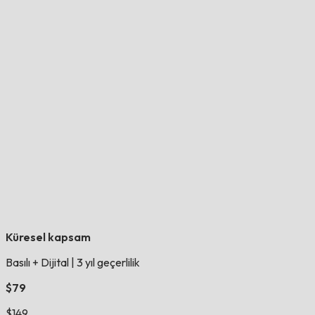
Küresel kapsam
Basılı + Dijital
|
3 yıl geçerlilik
$79
$149