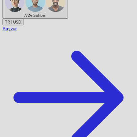
7/24
Sohbet
TR | USD
Başvur