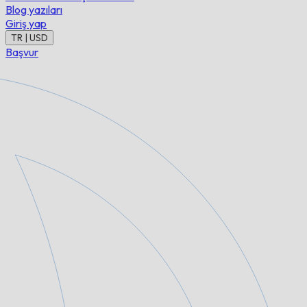
Blog yazıları
Giriş yap
TR | USD
Başvur