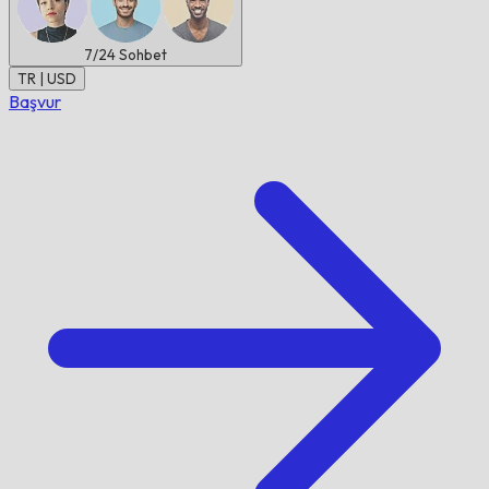
7/24
Sohbet
TR | USD
Başvur