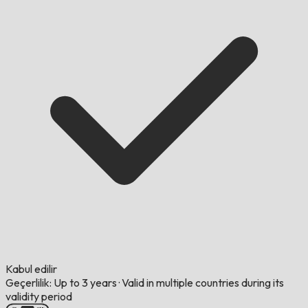
Kabul edilir
Geçerlilik: Up to 3 years
·
Valid in multiple countries during its
validity period