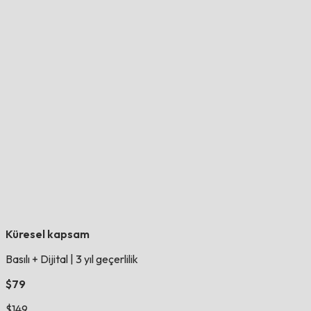
Küresel kapsam
Basılı + Dijital
|
3 yıl geçerlilik
$79
$149