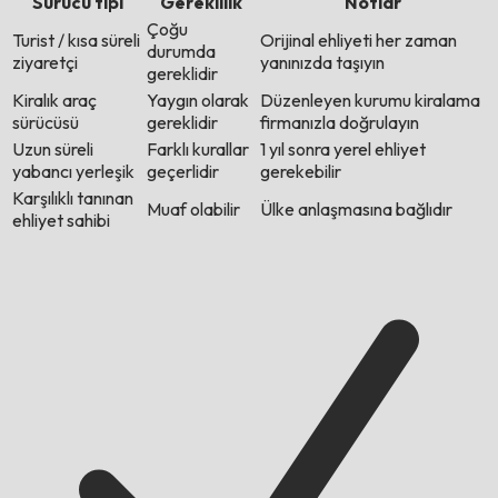
Sürücü tipi
Gereklilik
Notlar
Çoğu
Turist / kısa süreli
Orijinal ehliyeti her zaman
durumda
ziyaretçi
yanınızda taşıyın
gereklidir
Kiralık araç
Yaygın olarak
Düzenleyen kurumu kiralama
sürücüsü
gereklidir
firmanızla doğrulayın
Uzun süreli
Farklı kurallar
1 yıl sonra yerel ehliyet
yabancı yerleşik
geçerlidir
gerekebilir
Karşılıklı tanınan
Muaf olabilir
Ülke anlaşmasına bağlıdır
ehliyet sahibi