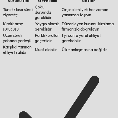
Sürücü tipi
Gereklilik
Notlar
Çoğu
Turist / kısa süreli
Orijinal ehliyeti her zaman
durumda
ziyaretçi
yanınızda taşıyın
gereklidir
Kiralık araç
Yaygın olarak
Düzenleyen kurumu kiralama
sürücüsü
gereklidir
firmanızla doğrulayın
Uzun süreli
Farklı kurallar
1 yıl sonra yerel ehliyet
yabancı yerleşik
geçerlidir
gerekebilir
Karşılıklı tanınan
Muaf olabilir
Ülke anlaşmasına bağlıdır
ehliyet sahibi