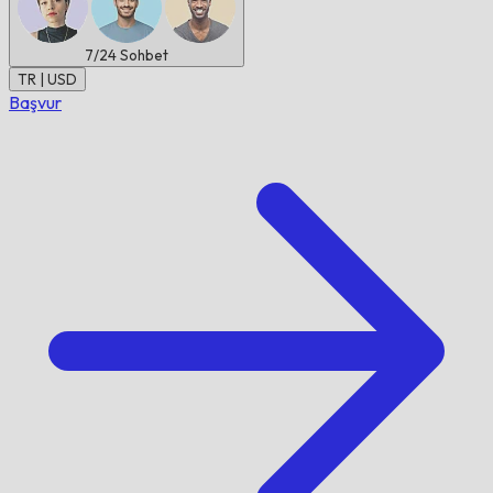
7/24
Sohbet
TR | USD
Başvur