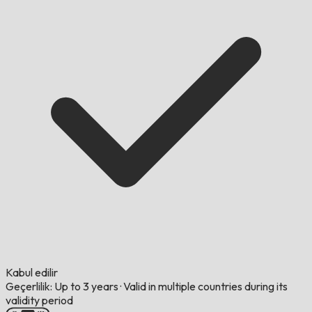
Kabul edilir
Geçerlilik: Up to 3 years
·
Valid in multiple countries during its
validity period