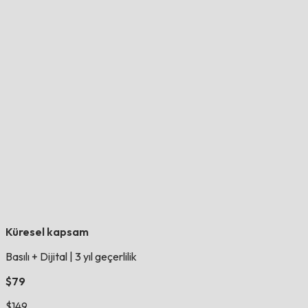
Küresel kapsam
Basılı + Dijital
|
3 yıl geçerlilik
$79
$149