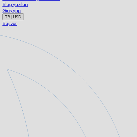
Blog yazıları
Giriş yap
TR | USD
Başvur