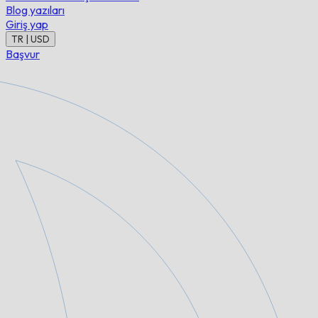
Blog yazıları
Giriş yap
TR | USD
Başvur