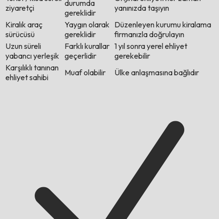
durumda
ziyaretçi
yanınızda taşıyın
gereklidir
Kiralık araç
Yaygın olarak
Düzenleyen kurumu kiralama
sürücüsü
gereklidir
firmanızla doğrulayın
Uzun süreli
Farklı kurallar
1 yıl sonra yerel ehliyet
yabancı yerleşik
geçerlidir
gerekebilir
Karşılıklı tanınan
Muaf olabilir
Ülke anlaşmasına bağlıdır
ehliyet sahibi