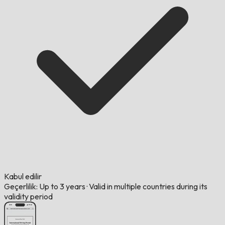
Kabul edilir
Geçerlilik: Up to 3 years
·
Valid in multiple countries during its
validity period