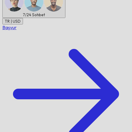
7/24
Sohbet
TR | USD
Başvur