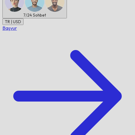
7/24
Sohbet
TR | USD
Başvur