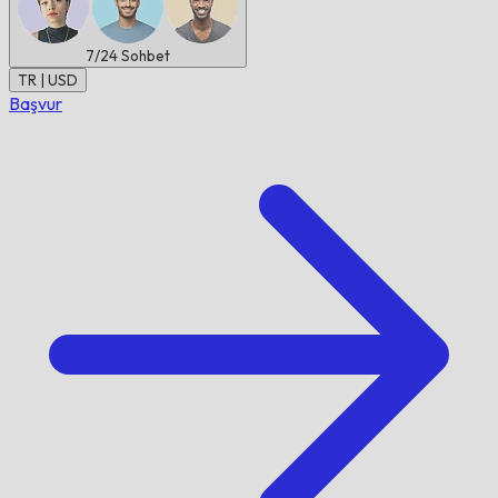
7/24
Sohbet
TR | USD
Başvur