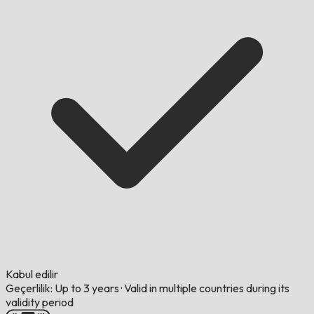
Kabul edilir
Geçerlilik: Up to 3 years
·
Valid in multiple countries during its
validity period