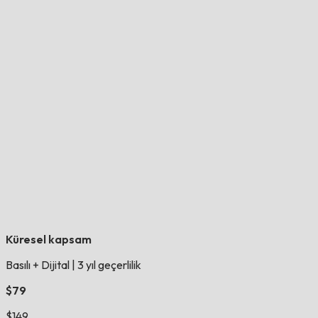
Küresel kapsam
Basılı + Dijital
|
3 yıl geçerlilik
$79
$149