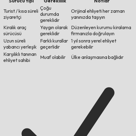
Sürücü tipi
Gereklilik
Notlar
Çoğu
Turist / kısa süreli
Orijinal ehliyeti her zaman
durumda
ziyaretçi
yanınızda taşıyın
gereklidir
Kiralık araç
Yaygın olarak
Düzenleyen kurumu kiralama
sürücüsü
gereklidir
firmanızla doğrulayın
Uzun süreli
Farklı kurallar
1 yıl sonra yerel ehliyet
yabancı yerleşik
geçerlidir
gerekebilir
Karşılıklı tanınan
Muaf olabilir
Ülke anlaşmasına bağlıdır
ehliyet sahibi