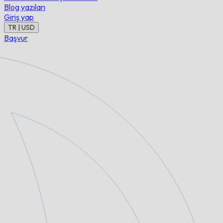
Blog yazıları
Giriş yap
TR | USD
Başvur