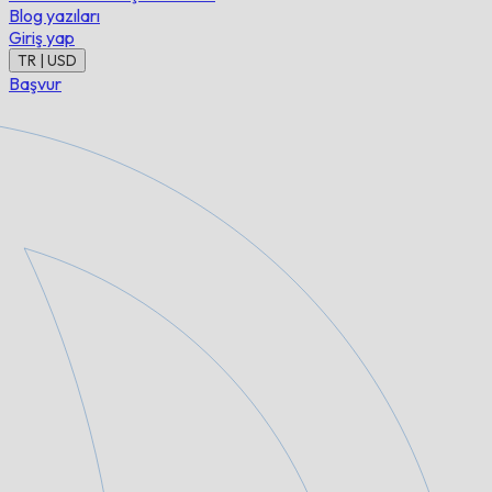
Blog yazıları
Giriş yap
TR | USD
Başvur