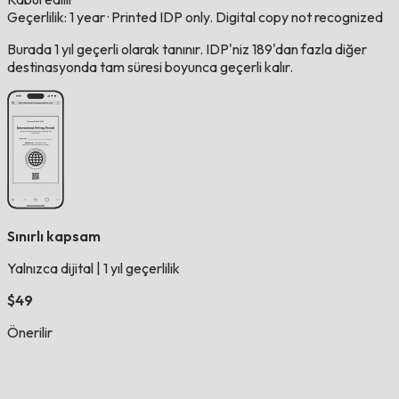
Geçerlilik: 1 year
·
Printed IDP only. Digital copy not recognized
Burada 1 yıl geçerli olarak tanınır. IDP'niz 189'dan fazla diğer
destinasyonda tam süresi boyunca geçerli kalır.
Sınırlı kapsam
Yalnızca dijital
|
1 yıl geçerlilik
$49
Önerilir