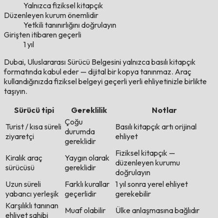
Yalnızca fiziksel kitapçık
Düzenleyen kurum önemlidir
Yetkili tanınırlığını doğrulayın
Girişten itibaren geçerli
1 yıl
Dubai, Uluslararası Sürücü Belgesini yalnızca basılı kitapçık
formatında kabul eder — dijital bir kopya tanınmaz. Araç
kullandığınızda fiziksel belgeyi geçerli yerli ehliyetinizle birlikte
taşıyın.
Sürücü tipi
Gereklilik
Notlar
Çoğu
Turist / kısa süreli
Basılı kitapçık artı orijinal
durumda
ziyaretçi
ehliyet
gereklidir
Fiziksel kitapçık —
Kiralık araç
Yaygın olarak
düzenleyen kurumu
sürücüsü
gereklidir
doğrulayın
Uzun süreli
Farklı kurallar
1 yıl sonra yerel ehliyet
yabancı yerleşik
geçerlidir
gerekebilir
Karşılıklı tanınan
Muaf olabilir
Ülke anlaşmasına bağlıdır
ehliyet sahibi