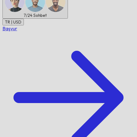
7/24
Sohbet
TR | USD
Başvur