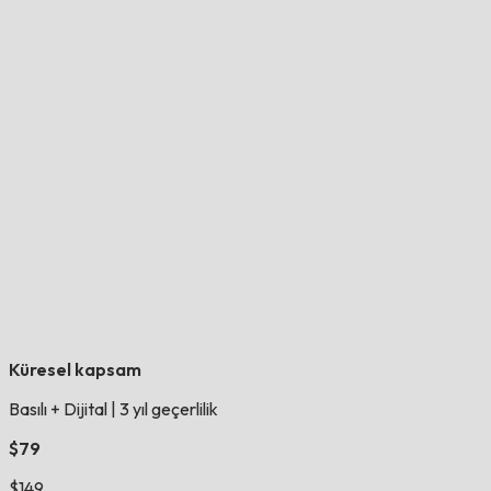
Küresel kapsam
Basılı + Dijital
|
3 yıl geçerlilik
$79
$149