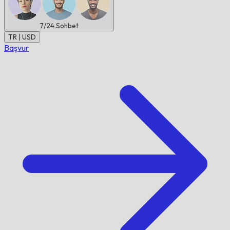
7/24
Sohbet
TR | USD
Başvur