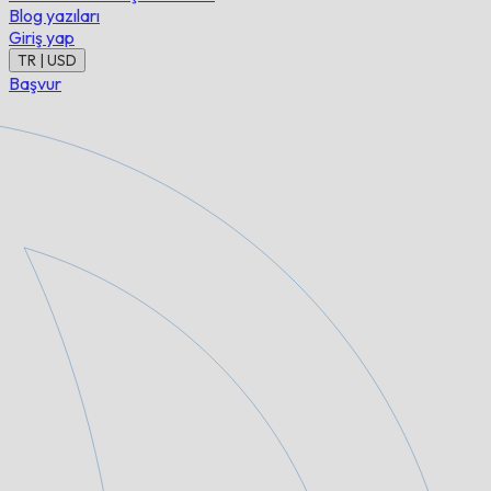
Blog yazıları
Giriş yap
TR | USD
Başvur