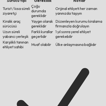
Sürücü tipi
Gereklilik
Notlar
Çoğu
Turist / kısa süreli
Orijinal ehliyeti her zaman
durumda
ziyaretçi
yanınızda taşıyın
gereklidir
Kiralık araç
Yaygın olarak
Düzenleyen kurumu kiralama
sürücüsü
gereklidir
firmanızla doğrulayın
Uzun süreli
Farklı kurallar
1 yıl sonra yerel ehliyet
yabancı yerleşik
geçerlidir
gerekebilir
Karşılıklı tanınan
Muaf olabilir
Ülke anlaşmasına bağlıdır
ehliyet sahibi