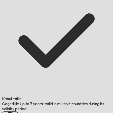
Kabul edilir
Geçerlilik: Up to 3 years
·
Valid in multiple countries during its
validity period