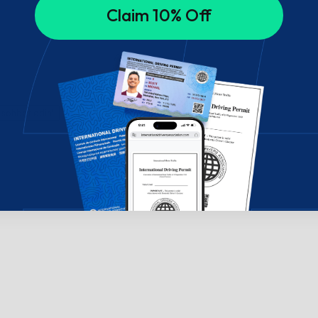
Claim 10% Off
 sohbet edin!