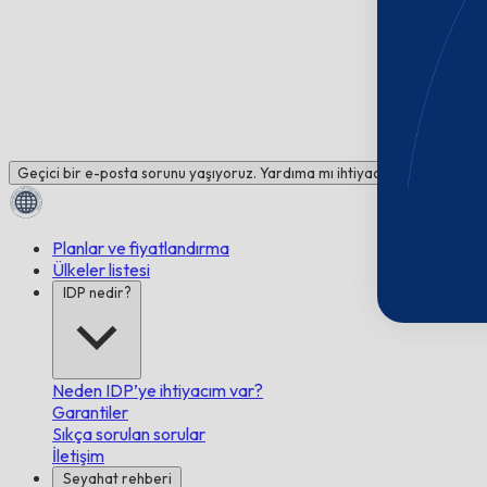
Geçici bir e-posta sorunu yaşıyoruz. Yardıma mı ihtiyacınız var? Bizimle
Planlar ve fiyatlandırma
Ülkeler listesi
IDP nedir?
Neden IDP’ye ihtiyacım var?
Garantiler
Sıkça sorulan sorular
İletişim
Seyahat rehberi