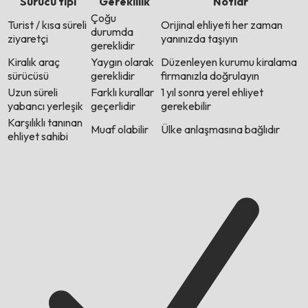
Sürücü tipi
Gereklilik
Notlar
Çoğu
Turist / kısa süreli
Orijinal ehliyeti her zaman
durumda
ziyaretçi
yanınızda taşıyın
gereklidir
Kiralık araç
Yaygın olarak
Düzenleyen kurumu kiralama
sürücüsü
gereklidir
firmanızla doğrulayın
Uzun süreli
Farklı kurallar
1 yıl sonra yerel ehliyet
yabancı yerleşik
geçerlidir
gerekebilir
Karşılıklı tanınan
Muaf olabilir
Ülke anlaşmasına bağlıdır
ehliyet sahibi