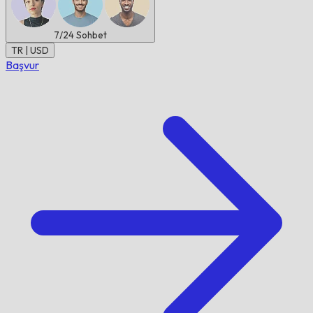
7/24
Sohbet
TR | USD
Başvur