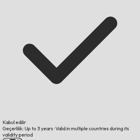
Kabul edilir
Geçerlilik: Up to 3 years
·
Valid in multiple countries during its
validity period