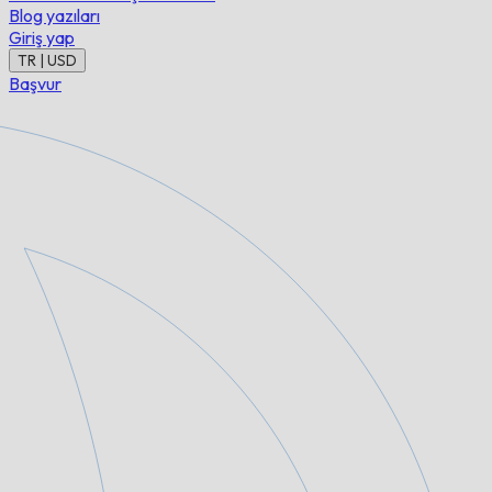
Blog yazıları
Giriş yap
TR | USD
Başvur