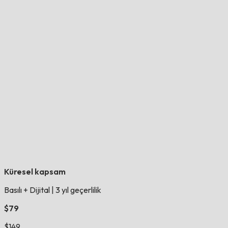
Küresel kapsam
Basılı + Dijital
|
3 yıl geçerlilik
$79
$149