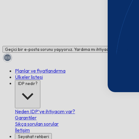
Geçici bir e-posta sorunu yaşıyoruz. Yardıma mı ihtiyacınız var? Bizimle
Planlar ve fiyatlandırma
Ülkeler listesi
IDP nedir?
Neden IDP’ye ihtiyacım var?
Garantiler
Sıkça sorulan sorular
İletişim
Seyahat rehberi