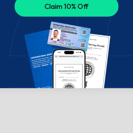
Claim 10% Off
 sohbet edin!