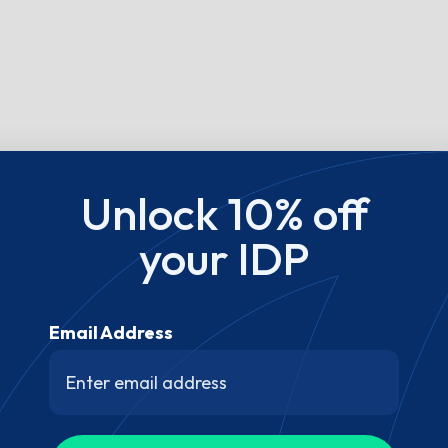
Unlock 10% off
your IDP
Email Address