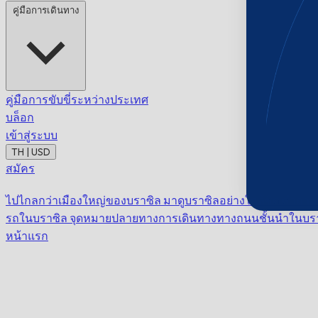
คู่มือการเดินทาง
คู่มือการขับขี่ระหว่างประเทศ
บล็อก
เข้าสู่ระบบ
TH | USD
สมัคร
ไปไกลกว่าเมืองใหญ่ของบราซิล
มาดูบราซิลอย่างใกล้ชิด
คำถามท
รถในบราซิล
จุดหมายปลายทางการเดินทางทางถนนชั้นนำในบร
หน้าแรก