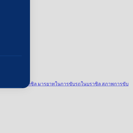
รจราจรในบราซิล
มารยาทในการขับรถในบราซิล
สภาพการขับ