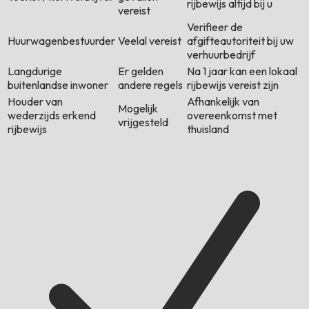
rijbewijs altijd bij u
vereist
Verifieer de
Huurwagenbestuurder
Veelal vereist
afgifteautoriteit bij uw
verhuurbedrijf
Langdurige
Er gelden
Na 1 jaar kan een lokaal
buitenlandse inwoner
andere regels
rijbewijs vereist zijn
Houder van
Afhankelijk van
Mogelijk
wederzijds erkend
overeenkomst met
vrijgesteld
rijbewijs
thuisland