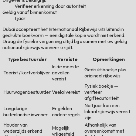
Uitgever is belangrijk
Verifieer erkenning door autoriteit
Geldig vanaf binnenkomst
1 jaar
Dubai accepteert het Internationaal Rijbewijs uitsluitend in
gedrukte boekvorm — een digitale kopie wordt niet erkend.
Draag de fysieke vergunning altijd bij u samen met uw geldig
nationaal rijbewijs wanneer u rijdt.
Type bestuurder
Vereiste
Opmerkingen
In de meeste
Gedrukt boekje plus
Toerist / kortverblijver
gevallen
origineel rijbewijs
vereist
Fysiek boekje —
Huurwagenbestuurder
Veelal vereist
verifieer
afgifteautoriteit
Na 1 jaar kan een
Langdurige
Er gelden
lokaal rijbewijs vereist
buitenlandse inwoner
andere regels
zijn
Houder van
Afhankelijk van
Mogelijk
wederzijds erkend
overeenkomst met
vrijgesteld