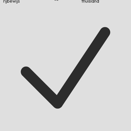
rijbewijs
thuisland