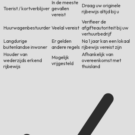
In de meeste
Draag uw originele
Toerist / kortverblijver
gevallen
rijbewijs altijd bij u
vereist
Verifieer de
Huurwagenbestuurder
Veelal vereist
afgifteautoriteit bij uw
verhuurbedrijf
Langdurige
Er gelden
Na 1 jaar kan een lokaal
buitenlandse inwoner
andere regels
rijbewijs vereist zijn
Houder van
Afhankelijk van
Mogelijk
wederzijds erkend
overeenkomst met
vrijgesteld
rijbewijs
thuisland