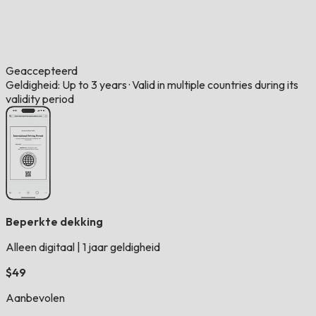
Geaccepteerd
Geldigheid: Up to 3 years
·
Valid in multiple countries during its
validity period
Beperkte dekking
Alleen digitaal
|
1 jaar geldigheid
$49
Aanbevolen