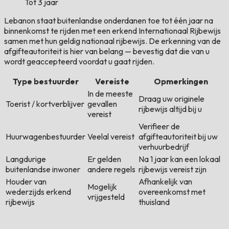
Tot 3 jaar
Lebanon staat buitenlandse onderdanen toe tot één jaar na
binnenkomst te rijden met een erkend Internationaal Rijbewijs
samen met hun geldig nationaal rijbewijs. De erkenning van de
afgifteautoriteit is hier van belang — bevestig dat die van u
wordt geaccepteerd voordat u gaat rijden.
Type bestuurder
Vereiste
Opmerkingen
In de meeste
Draag uw originele
Toerist / kortverblijver
gevallen
rijbewijs altijd bij u
vereist
Verifieer de
Huurwagenbestuurder
Veelal vereist
afgifteautoriteit bij uw
verhuurbedrijf
Langdurige
Er gelden
Na 1 jaar kan een lokaal
buitenlandse inwoner
andere regels
rijbewijs vereist zijn
Houder van
Afhankelijk van
Mogelijk
wederzijds erkend
overeenkomst met
vrijgesteld
rijbewijs
thuisland